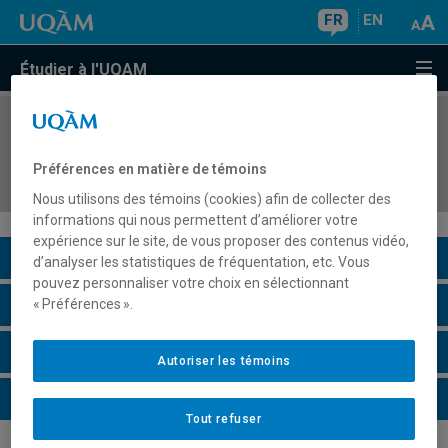
FR
EN
Étudier à l'UQAM
COURS
//
MDT8919
Rapport d'intervention de recherche appliquée en
Préférences en matière de témoins
tourisme
Nous utilisons des témoins (cookies) afin de collecter des
informations qui nous permettent d’améliorer votre
expérience sur le site, de vous proposer des contenus vidéo,
Description du cours
d’analyser les statistiques de fréquentation, etc. Vous
pouvez personnaliser votre choix en sélectionnant
Horaire - Été 2026
« Préférences ».
Horaire - Automne 2026
Autoriser les témoins
Horaire - Hiver 2027
Tout refuser