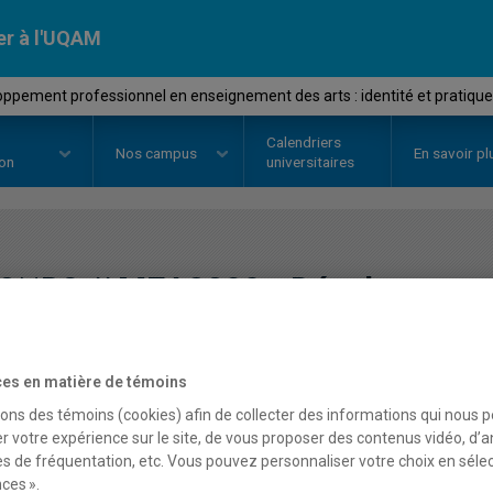
er à l'UQAM
pement professionnel en enseignement des arts : identité et pratiques
Calendriers
Nos
campus
En savoir pl
ion
universitaires
OURS
//
MEA8800
-
Développemen
enseignement des arts : i
réflexives
es en matière de témoins
sons des témoins (cookies) afin de collecter des informations qui nous 
r votre expérience sur le site, de vous proposer des contenus vidéo, d’a
es de fréquentation, etc. Vous pouvez personnaliser votre choix en séle
Description
Horaire - Été 2026
Horaire
ces ».