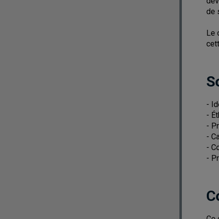
dév
de 
Le 
cett
S
- I
- É
- P
- C
- C
- P
C
Ce 