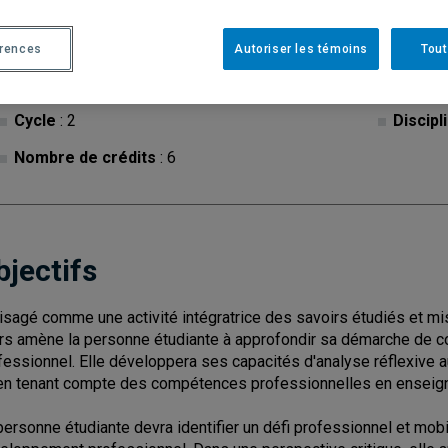
érences
Autoriser les témoins
Tout
Cycle
: 2
Discipl
Nombre de crédits
: 6
bjectifs
isagé comme une activité intégratrice des savoirs étudiés et mis 
rs amène la personne étudiante à approfondir sa démarche de co
fessionnel. Elle développera ses capacités d'analyse réflexive a
en tenant compte des compétences professionnelles en enseig
personne étudiante devra identifier un défi professionnel et mob