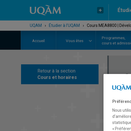
Étudi
UQAM
›
Étudier à l'UQAM
›
Cours MEA8800 | Dévelop
Programmes,
Accueil
Vous êtes
cours et admiss
Retour à la section
C
Cours et horaires
Préférenc
Nous utili
d’améliore
statistiqu
« Préféren