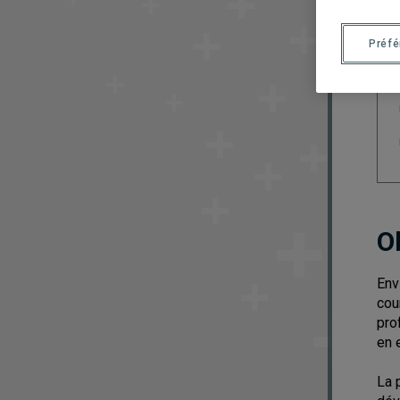
Préf
O
Env
cou
pro
en 
La 