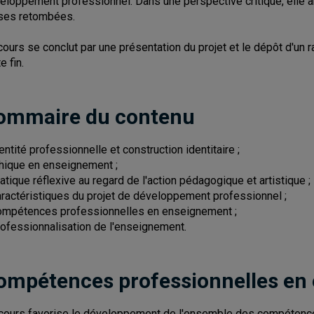
eloppement professionnel. Dans une perspective critique, elle 
ses retombées.
cours se conclut par une présentation du projet et le dépôt d'un
e fin.
ommaire du contenu
dentité professionnelle et construction identitaire ;
thique en enseignement ;
ratique réflexive au regard de l'action pédagogique et artistique ;
aractéristiques du projet de développement professionnel ;
ompétences professionnelles en enseignement ;
rofessionnalisation de l'enseignement.
ompétences professionnelles en
cours favorise le développement de l'ensemble des compétence