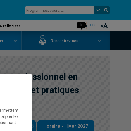
fr
en
 réflexives
us
Rencontrez-nous
t professionnel en
dentité et pratiques
permettent
nalyser les
ctionnant
 - Automne 2026
Horaire - Hiver 2027