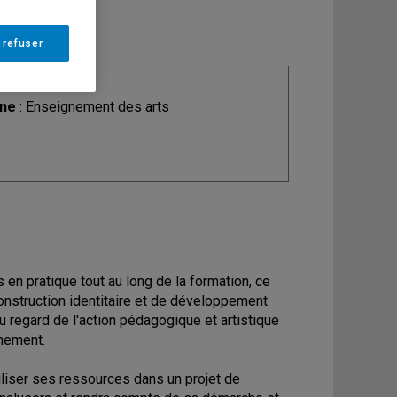
 refuser
ine
: Enseignement des arts
en pratique tout au long de la formation, ce
nstruction identitaire et de développement
u regard de l'action pédagogique et artistique
nement.
iliser ses ressources dans un projet de