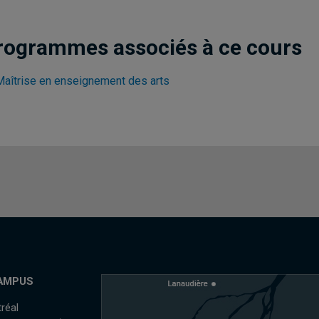
rogrammes associés à ce cours
Maîtrise en enseignement des arts
AMPUS
réal