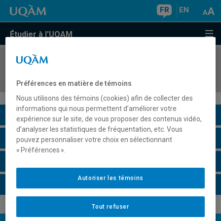
FR
EN
Étudier à l'UQAM
COURS
//
MET1330
Introduction aux technologies d'affaires
Préférences en matière de témoins
Nous utilisons des témoins (cookies) afin de collecter des
informations qui nous permettent d’améliorer votre
Description du cours
expérience sur le site, de vous proposer des contenus vidéo,
d’analyser les statistiques de fréquentation, etc. Vous
Horaire - Été 2026
pouvez personnaliser votre choix en sélectionnant
« Préférences ».
Horaire - Automne 2026
Autoriser les témoins
Horaire - Hiver 2027
Tout refuser