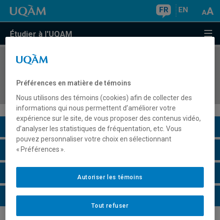
FR
EN
Étudier à l'UQAM
COURS
//
MET5215
Management, Information et Systèmes en
Préférences en matière de témoins
tourisme
Nous utilisons des témoins (cookies) afin de collecter des
informations qui nous permettent d’améliorer votre
expérience sur le site, de vous proposer des contenus vidéo,
Description du cours
d’analyser les statistiques de fréquentation, etc. Vous
pouvez personnaliser votre choix en sélectionnant
Horaire - Été 2026
« Préférences ».
Horaire - Automne 2026
Autoriser les témoins
Horaire - Hiver 2027
Tout refuser