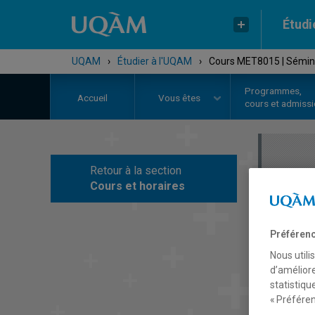
Étudi
UQAM
›
Étudier à l'UQAM
›
Cours MET8015 | Sémina
Programmes,
Accueil
Vous êtes
cours et admiss
Retour à la section
C
Cours et horaires
Préférenc
Nous utili
d’améliore
statistiqu
« Préféren