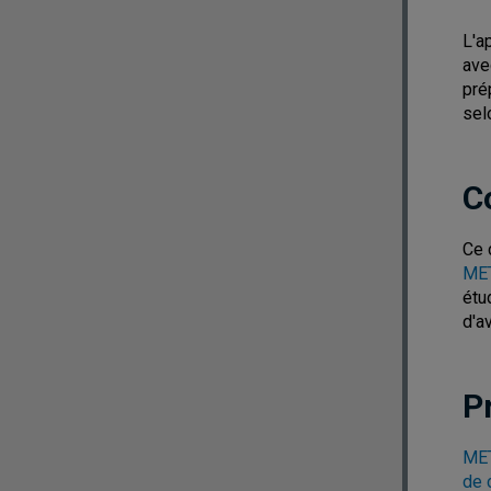
L'a
ave
pré
selo
C
Ce 
MET
étu
d'a
P
MET
de 