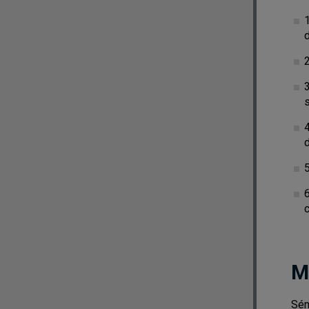
d
d
6
c
M
Sém