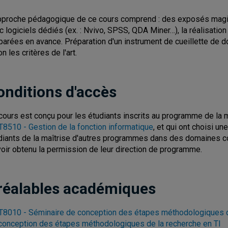
pproche pédagogique de ce cours comprend : des exposés magist
c logiciels dédiés (ex. : Nvivo, SPSS, QDA Miner…), la réalisatio
parées en avance. Préparation d'un instrument de cueillette de 
n les critères de l'art.
onditions d'accès
cours est conçu pour les étudiants inscrits au programme de la m
8510 - Gestion de la fonction informatique
, et qui ont choisi u
diants de la maîtrise d'autres programmes dans des domaines co
voir obtenu la permission de leur direction de programme.
réalables académiques
8010 - Séminaire de conception des étapes méthodologiques de
conception des étapes méthodologiques de la recherche en TI