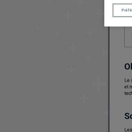
Préf
O
Le 
et 
tec
S
Les