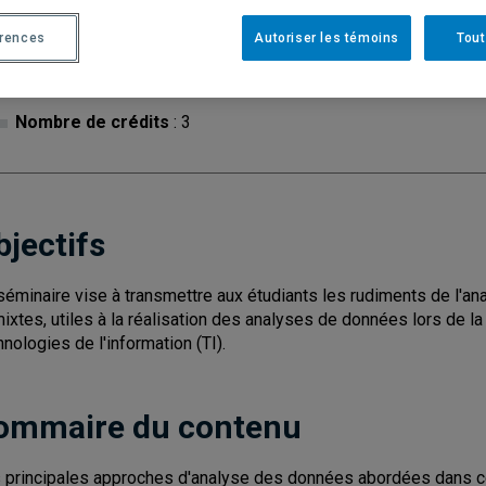
érences
Autoriser les témoins
Tout
Cycle
: 2
Discipl
Nombre de crédits
: 3
bjectifs
séminaire vise à transmettre aux étudiants les rudiments de l'an
mixtes, utiles à la réalisation des analyses de données lors de la
hnologies de l'information (TI).
ommaire du contenu
 principales approches d'analyse des données abordées dans ce 