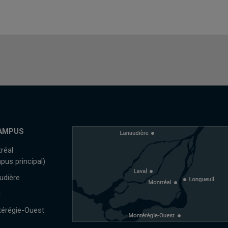
AMPUS
réal
pus principal)
udière
l
érégie-Ouest