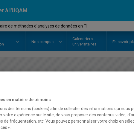
er à l'UQAM
ire de méthodes d'analyses de données en TI
Calendriers
Nos
campus
En savoir pl
ion
universitaires
OURS
//
MET8015
-
Séminaire de
de données en TI
es en matière de témoins
sons des témoins (cookies) afin de collecter des informations qui nous 
r votre expérience sur le site, de vous proposer des contenus vidéo, d’a
Description
Horaire - Été 2026
Horaire
es de fréquentation, etc. Vous pouvez personnaliser votre choix en séle
ces ».