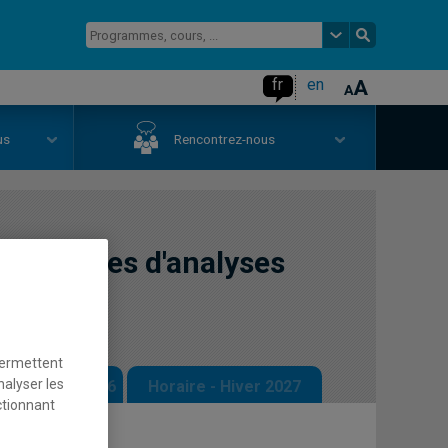
fr
en
us
Rencontrez-nous
 méthodes d'analyses
permettent
nalyser les
 - Automne 2026
Horaire - Hiver 2027
ctionnant