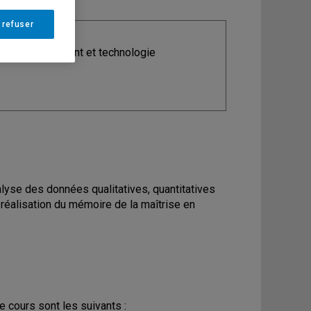
 refuser
ine
: Management et technologie
alyse des données qualitatives, quantitatives
 réalisation du mémoire de la maîtrise en
cours sont les suivants :