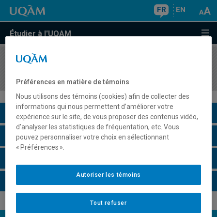
FR
EN
Étudier à l'UQAM
COURS
//
MET8120
Analytique descriptive et données volumineuses
Préférences en matière de témoins
Nous utilisons des témoins (cookies) afin de collecter des
informations qui nous permettent d’améliorer votre
Description du cours
expérience sur le site, de vous proposer des contenus vidéo,
d’analyser les statistiques de fréquentation, etc. Vous
Horaire - Été 2026
pouvez personnaliser votre choix en sélectionnant
« Préférences ».
Horaire - Automne 2026
Autoriser les témoins
Horaire - Hiver 2027
Tout refuser