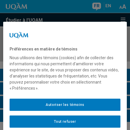
FR
EN
Étudier à l'UQAM
COURS
//
MET8140
Analytique prescriptive et outils d'aide à la
Préférences en matière de témoins
décision
Nous utilisons des témoins (cookies) afin de collecter des
informations qui nous permettent d’améliorer votre
expérience sur le site, de vous proposer des contenus vidéo,
Description du cours
d’analyser les statistiques de fréquentation, etc. Vous
pouvez personnaliser votre choix en sélectionnant
Horaire - Été 2026
« Préférences ».
Horaire - Automne 2026
Autoriser les témoins
Horaire - Hiver 2027
Tout refuser