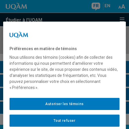
FR
EN
Étudier à l'UQAM
COURS
//
MET8410
Séminaire de méthodologie en management
Préférences en matière de témoins
Nous utilisons des témoins (cookies) afin de collecter des
informations qui nous permettent d’améliorer votre
Description du cours
expérience sur le site, de vous proposer des contenus vidéo,
d’analyser les statistiques de fréquentation, etc. Vous
Horaire - Été 2026
pouvez personnaliser votre choix en sélectionnant
« Préférences ».
Horaire - Automne 2026
Autoriser les témoins
Horaire - Hiver 2027
Tout refuser