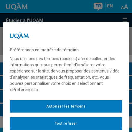
FR
EN
Étudier à l'UQAM
COURS
//
MET8505
Fondements et outils du travail collaboratif
Préférences en matière de témoins
Nous utilisons des témoins (cookies) afin de collecter des
informations qui nous permettent d’améliorer votre
Description du cours
expérience sur le site, de vous proposer des contenus vidéo,
d’analyser les statistiques de fréquentation, etc. Vous
Horaire - Été 2026
pouvez personnaliser votre choix en sélectionnant
« Préférences ».
Horaire - Automne 2026
Autoriser les témoins
Horaire - Hiver 2027
Tout refuser