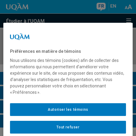
FR
EN
Étudier à l'UQAM
COURS
//
MET8615
La gestion stratégique de l'innovation
Préférences en matière de témoins
technologique
Nous utilisons des témoins (cookies) afin de collecter des
informations qui nous permettent d’améliorer votre
expérience sur le site, de vous proposer des contenus vidéo,
Description du cours
d’analyser les statistiques de fréquentation, etc. Vous
pouvez personnaliser votre choix en sélectionnant
Horaire - Été 2026
« Préférences ».
Horaire - Automne 2026
Autoriser les témoins
Horaire - Hiver 2027
Tout refuser