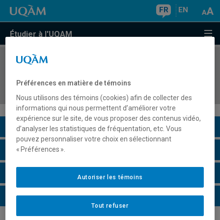
FR
EN
Étudier à l'UQAM
COURS
//
MET8720
Approche d'architecture d'entreprise II :
Préférences en matière de témoins
Concepts avancés
Nous utilisons des témoins (cookies) afin de collecter des
informations qui nous permettent d’améliorer votre
expérience sur le site, de vous proposer des contenus vidéo,
Description du cours
d’analyser les statistiques de fréquentation, etc. Vous
pouvez personnaliser votre choix en sélectionnant
Horaire - Été 2026
« Préférences ».
Horaire - Automne 2026
Autoriser les témoins
Horaire - Hiver 2027
Tout refuser