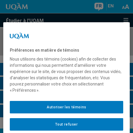
FR
EN
Étudier à l'UQAM
COURS
//
MET8740
Analyse d'affaires
Préférences en matière de témoins
Nous utilisons des témoins (cookies) afin de collecter des
informations qui nous permettent d’améliorer votre
Description du cours
expérience sur le site, de vous proposer des contenus vidéo,
d’analyser les statistiques de fréquentation, etc. Vous
Horaire - Été 2026
pouvez personnaliser votre choix en sélectionnant
« Préférences ».
Horaire - Automne 2026
Autoriser les témoins
Horaire - Hiver 2027
Tout refuser