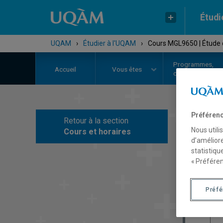
Étudi
UQAM
›
Étudier à l'UQAM
›
Cours MGL9650 | Étude 
Programmes,
Accueil
Vous êtes
cours et admiss
Préférenc
Retour à la section
C
Nous utili
Cours et horaires
d’améliore
statistiqu
« Préféren
Préf