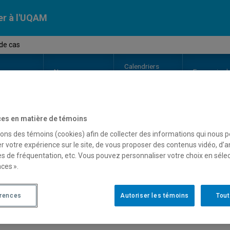
er à l'UQAM
de cas
Calendriers
Nos
campus
En savoir pl
ion
universitaires
es en matière de témoins
OURS
//
MGL9650
-
Étude de cas
sons des témoins (cookies) afin de collecter des informations qui nous 
r votre expérience sur le site, de vous proposer des contenus vidéo, d’a
es de fréquentation, etc. Vous pouvez personnaliser votre choix en séle
ces ».
Description
Horaire - Été 2026
Horaire
érences
Autoriser les témoins
Tout