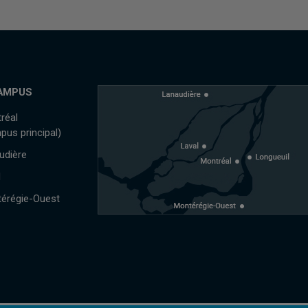
AMPUS
réal
pus principal)
udière
l
érégie-Ouest