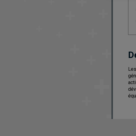
D
Les
gén
act
dév
équ