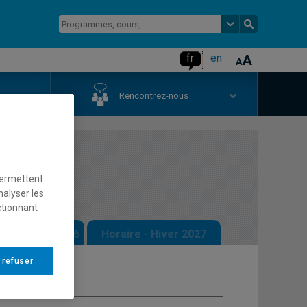
fr
en
us
Rencontrez-nous
permettent
nalyser les
ctionnant
 - Automne 2026
Horaire - Hiver 2027
 refuser