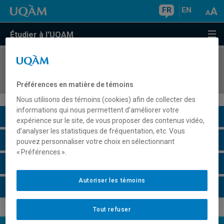
FR
EN
Étudier à l'UQAM
COURS
//
MGP7207
Gestion de projet et développement durable
Préférences en matière de témoins
Nous utilisons des témoins (cookies) afin de collecter des
informations qui nous permettent d’améliorer votre
Description du cours
expérience sur le site, de vous proposer des contenus vidéo,
d’analyser les statistiques de fréquentation, etc. Vous
Horaire - Été 2026
pouvez personnaliser votre choix en sélectionnant
« Préférences ».
Horaire - Automne 2026
Autoriser les témoins
Horaire - Hiver 2027
Tout refuser