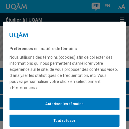
FR
EN
Étudier à l'UQAM
COURS
//
MGP750X
Cours hors Québec en gestion de projet (3 à 12
Préférences en matière de témoins
cr.)
Nous utilisons des témoins (cookies) afin de collecter des
informations qui nous permettent d’améliorer votre
expérience sur le site, de vous proposer des contenus vidéo,
Description du cours
d’analyser les statistiques de fréquentation, etc. Vous
pouvez personnaliser votre choix en sélectionnant
Horaire - Été 2026
« Préférences ».
Horaire - Automne 2026
Autoriser les témoins
Horaire - Hiver 2027
Tout refuser