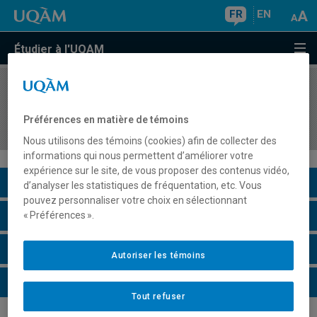
FR
EN
Étudier à l'UQAM
COURS
//
MGT0101
Pensée critique en sciences de la gestion (hors
Préférences en matière de témoins
programme)
Nous utilisons des témoins (cookies) afin de collecter des
informations qui nous permettent d’améliorer votre
expérience sur le site, de vous proposer des contenus vidéo,
Description du cours
d’analyser les statistiques de fréquentation, etc. Vous
pouvez personnaliser votre choix en sélectionnant
Horaire - Été 2026
« Préférences ».
Horaire - Automne 2026
Autoriser les témoins
Horaire - Hiver 2027
Tout refuser