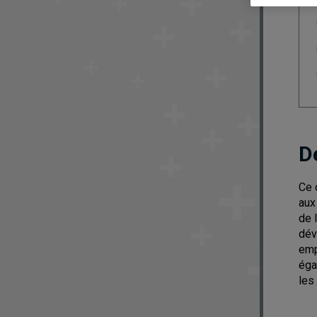
D
Ce 
aux
de 
dév
emp
éga
les