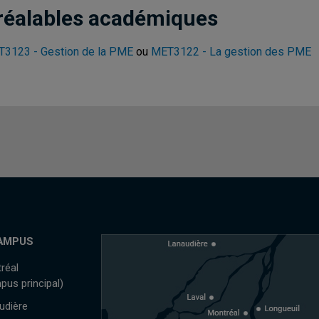
réalables académiques
3123 - Gestion de la PME
ou
MET3122 - La gestion des PME
AMPUS
réal
pus principal)
udière