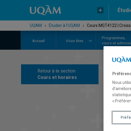
Étudi
UQAM
›
Étudier à l'UQAM
›
Cours MGT4122 | Crois
Programmes,
Accueil
Vous êtes
cours et admiss
Retour à la section
Préférenc
C
Cours et horaires
Nous utili
d’améliore
statistiqu
« Préféren
Préf