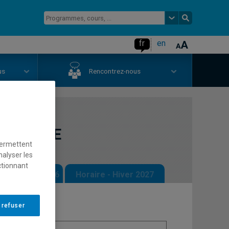
fr
en
us
Rencontrez-nous
'une PME
permettent
nalyser les
ctionnant
 - Automne 2026
Horaire - Hiver 2027
 refuser