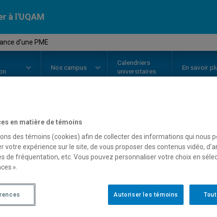
er à l'UQAM
sance d'une PME
Calendriers
Nos
campus
En savoir pl
ion
universitaires
es en matière de témoins
OURS
//
MGT4122
-
Croissance d
sons des témoins (cookies) afin de collecter des informations qui nous 
r votre expérience sur le site, de vous proposer des contenus vidéo, d’a
es de fréquentation, etc. Vous pouvez personnaliser votre choix en séle
Description
Horaire - Été 2026
Horaire
ces ».
érences
Autoriser les témoins
Tout