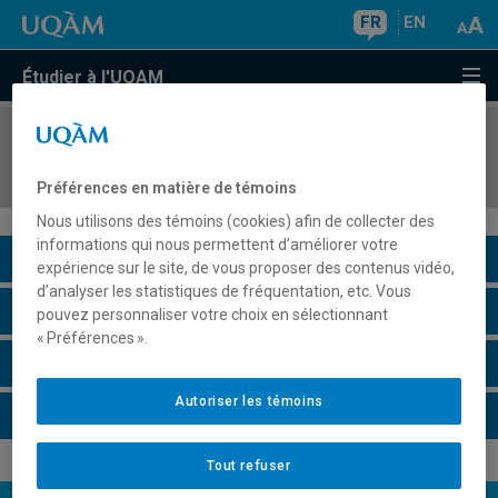
FR
EN
Étudier à l'UQAM
COURS
//
MGT4123
Culture Entrepreneuriale
Préférences en matière de témoins
Nous utilisons des témoins (cookies) afin de collecter des
informations qui nous permettent d’améliorer votre
Description du cours
expérience sur le site, de vous proposer des contenus vidéo,
d’analyser les statistiques de fréquentation, etc. Vous
Horaire - Été 2026
pouvez personnaliser votre choix en sélectionnant
« Préférences ».
Horaire - Automne 2026
Autoriser les témoins
Horaire - Hiver 2027
Tout refuser