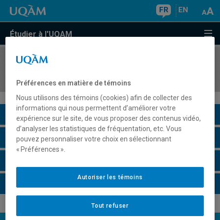
FR
EN
Étudier à l'UQAM
COURS
//
MIG7035
Évaluation des technologies nouvelles
Préférences en matière de témoins
Nous utilisons des témoins (cookies) afin de collecter des
informations qui nous permettent d’améliorer votre
Description du cours
expérience sur le site, de vous proposer des contenus vidéo,
d’analyser les statistiques de fréquentation, etc. Vous
Horaire - Été 2026
pouvez personnaliser votre choix en sélectionnant
« Préférences ».
Horaire - Automne 2026
Autoriser les témoins
Horaire - Hiver 2027
Tout refuser