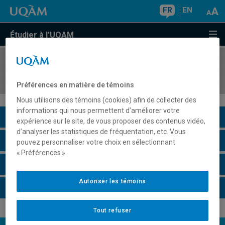
FR
EN
Étudier à l'UQAM
COURS
//
MIG9200
Activité de synthèse
Préférences en matière de témoins
Nous utilisons des témoins (cookies) afin de collecter des
informations qui nous permettent d’améliorer votre
Description du cours
expérience sur le site, de vous proposer des contenus vidéo,
d’analyser les statistiques de fréquentation, etc. Vous
Horaire - Été 2026
pouvez personnaliser votre choix en sélectionnant
« Préférences ».
Horaire - Automne 2026
Autoriser les témoins
Horaire - Hiver 2027
Tout refuser