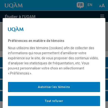
FR
EN
Étudier à l'UQAM
COURS
//
MKG5345
Positionnement et mise en valeur des
Préférences en matière de témoins
destinations et expériences touristiques
Nous utilisons des témoins (cookies) afin de collecter des
informations qui nous permettent d’améliorer votre
expérience sur le site, de vous proposer des contenus vidéo,
Description du cours
d’analyser les statistiques de fréquentation, etc. Vous
pouvez personnaliser votre choix en sélectionnant
Horaire - Été 2026
« Préférences ».
Horaire - Automne 2026
Autoriser les témoins
Horaire - Hiver 2027
Tout refuser