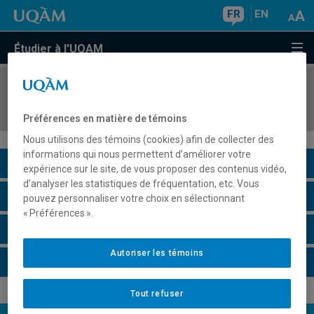
FR
EN
Étudier à l'UQAM
COURS
//
MKG8102
Veille marketing
Préférences en matière de témoins
Nous utilisons des témoins (cookies) afin de collecter des
informations qui nous permettent d’améliorer votre
Description du cours
expérience sur le site, de vous proposer des contenus vidéo,
d’analyser les statistiques de fréquentation, etc. Vous
Horaire - Été 2026
pouvez personnaliser votre choix en sélectionnant
« Préférences ».
Horaire - Automne 2026
Autoriser les témoins
Horaire - Hiver 2027
Tout refuser