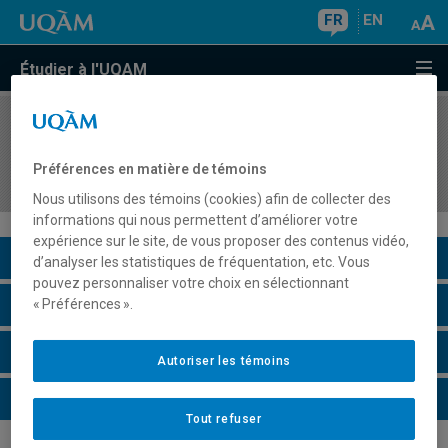
FR
EN
Étudier à l'UQAM
COURS
//
MKG8450
Gestion stratégique des ventes et
Préférences en matière de témoins
développement des affaires
Nous utilisons des témoins (cookies) afin de collecter des
informations qui nous permettent d’améliorer votre
expérience sur le site, de vous proposer des contenus vidéo,
Description du cours
d’analyser les statistiques de fréquentation, etc. Vous
pouvez personnaliser votre choix en sélectionnant
Horaire - Été 2026
« Préférences ».
Horaire - Automne 2026
Autoriser les témoins
Horaire - Hiver 2027
Tout refuser