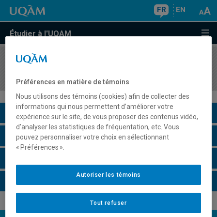
FR
EN
Étudier à l'UQAM
COURS
//
MOD2300
Histoire de la mode
Préférences en matière de témoins
Nous utilisons des témoins (cookies) afin de collecter des
informations qui nous permettent d’améliorer votre
Description du cours
expérience sur le site, de vous proposer des contenus vidéo,
d’analyser les statistiques de fréquentation, etc. Vous
Horaire - Été 2026
pouvez personnaliser votre choix en sélectionnant
« Préférences ».
Horaire - Automne 2026
Autoriser les témoins
Horaire - Hiver 2027
Tout refuser