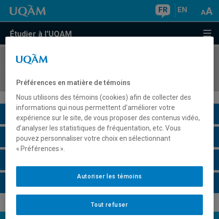
FR
EN
Étudier à l'UQAM
COURS
//
MOD3302
Pop culture de mode
Préférences en matière de témoins
Nous utilisons des témoins (cookies) afin de collecter des
informations qui nous permettent d’améliorer votre
Description du cours
expérience sur le site, de vous proposer des contenus vidéo,
d’analyser les statistiques de fréquentation, etc. Vous
Horaire - Été 2026
pouvez personnaliser votre choix en sélectionnant
« Préférences ».
Horaire - Automne 2026
Autoriser les témoins
Horaire - Hiver 2027
Tout refuser