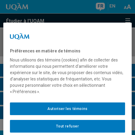
FR
EN
Étudier à l'UQAM
COURS
//
MOR2402
Éthique et société contemporaine
Préférences en matière de témoins
Nous utilisons des témoins (cookies) afin de collecter des
informations qui nous permettent d’améliorer votre
Description du cours
expérience sur le site, de vous proposer des contenus vidéo,
d’analyser les statistiques de fréquentation, etc. Vous
Horaire - Été 2026
pouvez personnaliser votre choix en sélectionnant
« Préférences ».
Horaire - Automne 2026
Autoriser les témoins
Horaire - Hiver 2027
Tout refuser