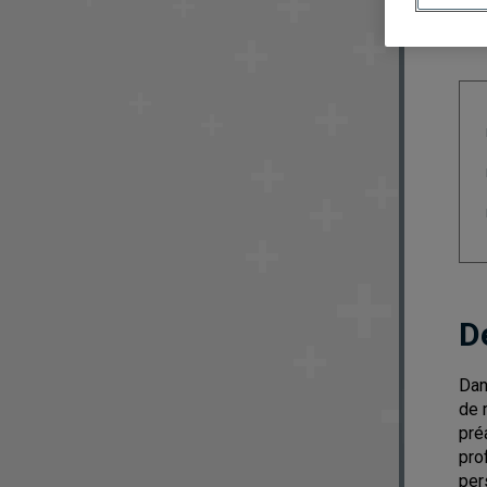
D
Dan
de 
pré
pro
per