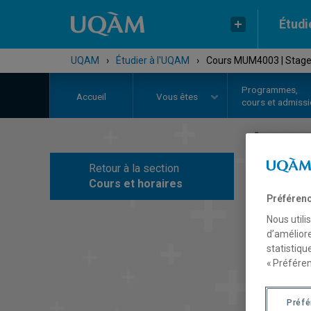
Étudi
UQAM
›
Étudier à l'UQAM
›
Cours MUM4003 | Stage d
Programmes,
Accueil
Vous êtes
cours et admiss
Retour à la section
C
Cours et horaires
Préférenc
Nous utili
d’améliore
statistiqu
« Préféren
Préf