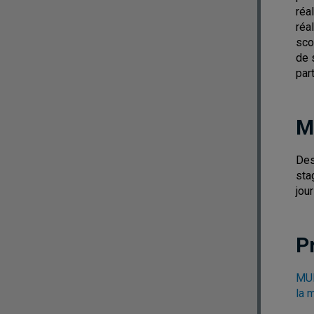
réa
réa
sco
de 
part
M
Des
sta
jou
P
MUM
la 