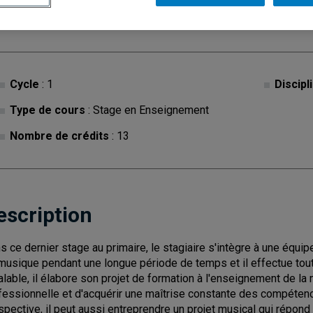
Cycle
: 1
Discipl
Type de cours
: Stage en Enseignement
Nombre de crédits
: 13
escription
s ce dernier stage au primaire, le stagiaire s'intègre à une équip
musique pendant une longue période de temps et il effectue tout
alable, il élabore son projet de formation à l'enseignement de 
fessionnelle et d'acquérir une maîtrise constante des compéten
spective, il peut aussi entreprendre un projet musical qui répond