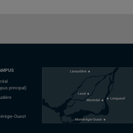
AMPUS
réal
pus principal)
udière
l
érégie-Ouest