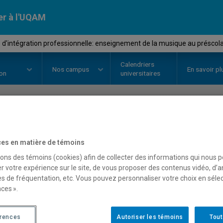
er à l'UQAM
'intégration professionnelle: enseignement de la musique au préscola
Calendriers
Nos
campus
En savoir pl
ion
universitaires
OURS
//
MUM4003
-
Stage d'inté
es en matière de témoins
enseignement de la musi
sons des témoins (cookies) afin de collecter des informations qui nous 
r votre expérience sur le site, de vous proposer des contenus vidéo, d’a
primaire
es de fréquentation, etc. Vous pouvez personnaliser votre choix en séle
ces ».
Description
Horaire - Été 2026
Horaire
érences
Autoriser les témoins
Tout