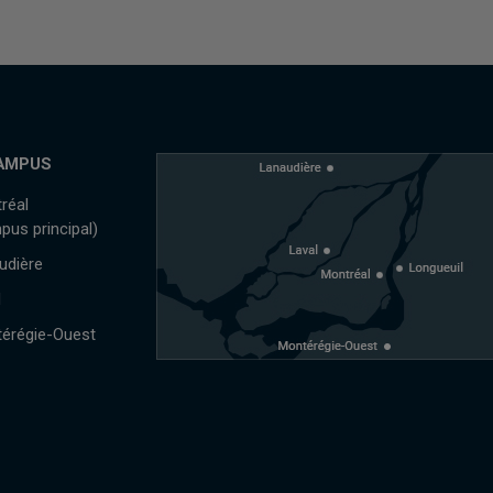
AMPUS
réal
pus principal)
udière
l
érégie-Ouest