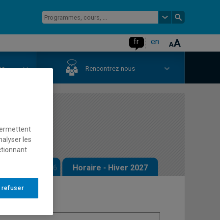
fr
en
us
Rencontrez-nous
 cuivres
permettent
nalyser les
ctionnant
 - Automne 2026
Horaire - Hiver 2027
 refuser