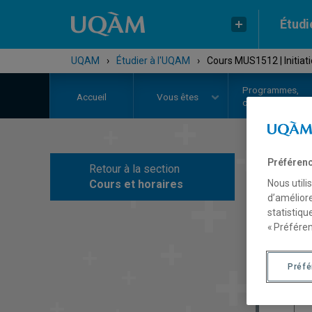
Étudi
UQAM
›
Étudier à l'UQAM
›
Cours MUS1512 | Initiati
Programmes,
Accueil
Vous êtes
cours et admiss
Préférenc
Retour à la section
C
Nous utili
Cours et horaires
d’améliore
statistiqu
« Préféren
Préf