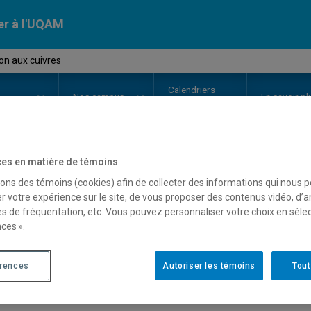
er à l'UQAM
on aux cuivres
Calendriers
Nos
campus
En savoir pl
ion
universitaires
es en matière de témoins
OURS
//
MUS1512
-
Initiation aux
sons des témoins (cookies) afin de collecter des informations qui nous 
r votre expérience sur le site, de vous proposer des contenus vidéo, d’a
es de fréquentation, etc. Vous pouvez personnaliser votre choix en séle
ces ».
Description
Horaire - Été 2026
Horaire
érences
Autoriser les témoins
Tout