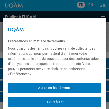
FR
EN
Étudier à l'UQAM
COURS
//
MUS2010
Histoire des musiques populaires afro-
Préférences en matière de témoins
américaines
Nous utilisons des témoins (cookies) afin de collecter des
informations qui nous permettent d’améliorer votre
expérience sur le site, de vous proposer des contenus vidéo,
Description du cours
d’analyser les statistiques de fréquentation, etc. Vous
pouvez personnaliser votre choix en sélectionnant
Horaire - Été 2026
« Préférences ».
Horaire - Automne 2026
Autoriser les témoins
Horaire - Hiver 2027
Tout refuser