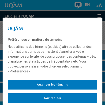
FR
EN
Étudier à l'UQAM
COURS
//
MUS330X
Instrument principal III
Préférences en matière de témoins
Nous utilisons des témoins (cookies) afin de collecter des
informations qui nous permettent d’améliorer votre
Description du cours
expérience sur le site, de vous proposer des contenus vidéo,
d’analyser les statistiques de fréquentation, etc. Vous
Horaire - Été 2026
pouvez personnaliser votre choix en sélectionnant
« Préférences ».
Horaire - Automne 2026
Autoriser les témoins
Horaire - Hiver 2027
Tout refuser