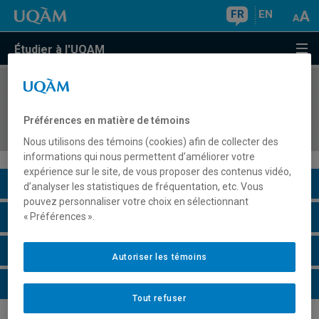
FR
EN
Étudier à l'UQAM
COURS
//
MUS3900
Didactique et pédagogie de la musique : 2e cycle
Préférences en matière de témoins
du primaire
Nous utilisons des témoins (cookies) afin de collecter des
informations qui nous permettent d’améliorer votre
expérience sur le site, de vous proposer des contenus vidéo,
Description du cours
d’analyser les statistiques de fréquentation, etc. Vous
pouvez personnaliser votre choix en sélectionnant
Horaire - Été 2026
« Préférences ».
Horaire - Automne 2026
Autoriser les témoins
Horaire - Hiver 2027
Tout refuser