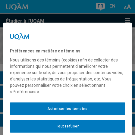
FR
EN
Étudier à l'UQAM
COURS
//
MUS4805
Didactique de la musique: préscolaire et 1er
Préférences en matière de témoins
cycle du primaire
Nous utilisons des témoins (cookies) afin de collecter des
informations qui nous permettent d’améliorer votre
expérience sur le site, de vous proposer des contenus vidéo,
Description du cours
d’analyser les statistiques de fréquentation, etc. Vous
pouvez personnaliser votre choix en sélectionnant
Horaire - Été 2026
« Préférences ».
Horaire - Automne 2026
Autoriser les témoins
Horaire - Hiver 2027
Tout refuser