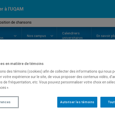
er à l'UQAM
sition de chansons
Calendriers
Nos
campus
En savoir pl
ion
universitaires
es en matière de témoins
OURS
//
MUS5208
-
Composition
sons des témoins (cookies) afin de collecter des informations qui nous 
r votre expérience sur le site, de vous proposer des contenus vidéo, d’a
es de fréquentation, etc. Vous pouvez personnaliser votre choix en séle
Description
Horaire - Été 2026
Horaire
ces ».
érences
Autoriser les témoins
Tout