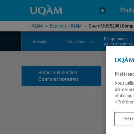
Étudi
UQAM
›
Étudier à l'UQAM
›
Cours MUS5208 | Compo
Programmes,
Accueil
Vous êtes
cours et admiss
Retour à la section
Préférenc
C
Cours et horaires
Nous utili
d’améliore
statistiqu
« Préféren
Préf