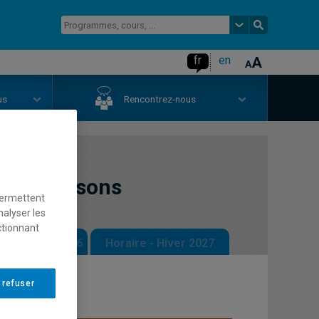
fr
en
us
Rencontrez-nous
 de chansons
permettent
nalyser les
ctionnant
 - Automne 2026
Horaire - Hiver 2027
 refuser