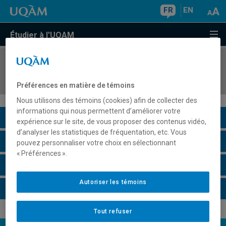
FR
EN
Étudier à l'UQAM
COURS
//
MUS605X
Projet de fin d'études
Préférences en matière de témoins
Nous utilisons des témoins (cookies) afin de collecter des
informations qui nous permettent d’améliorer votre
Description du cours
expérience sur le site, de vous proposer des contenus vidéo,
d’analyser les statistiques de fréquentation, etc. Vous
Horaire - Été 2026
pouvez personnaliser votre choix en sélectionnant
« Préférences ».
Horaire - Automne 2026
Autoriser les témoins
Horaire - Hiver 2027
Tout refuser