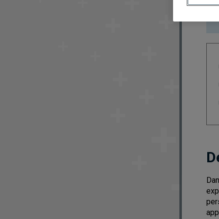
D
Dan
exp
pers
app