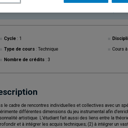
Ce cours est à contenu variable. Les descriptions des c
consultées sur les
sites des facultés, écoles, départe
Cycle
: 1
Discipl
Type de cours
: Technique
Cours à
Nombre de crédits
: 3
escription
s le cadre de rencontres individuelles et collectives avec un spéc
érimente différentes dimensions du jeu instrumental afin d'enric
onnalité artistique. L'étudiant fait aussi des liens entre la théorie
rofondir et à intégrer les acquis techniques; (2) à intégrer un v