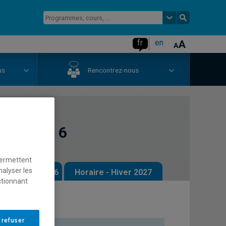
fr
en
us
Rencontrez-nous
opulaire 6
permettent
nalyser les
 - Automne 2026
Horaire - Hiver 2027
ctionnant
 refuser