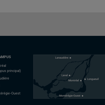
AMPUS
réal
pus principal)
udière
l
érégie-Ouest