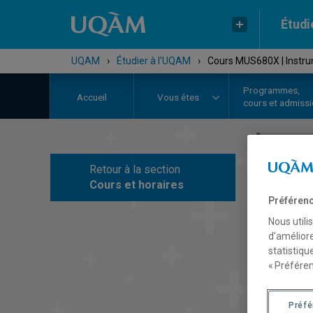
Étudi
UQAM
›
Étudier à l'UQAM
›
Cours MUS680X | Instru
Programmes,
Accueil
Vous êtes
cours et admiss
Retour à la section
C
Cours et horaires
Préférenc
Nous utili
d’améliore
statistiqu
« Préféren
Préf