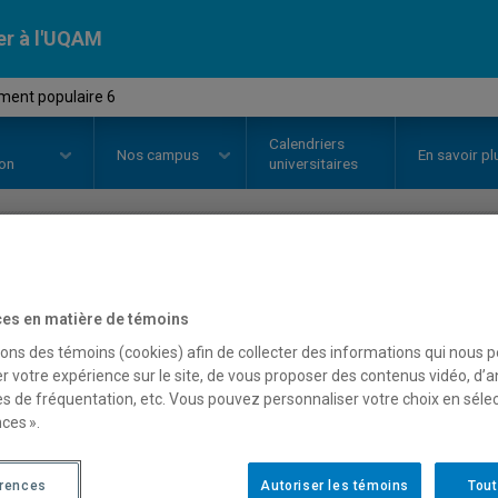
er à l'UQAM
ment populaire 6
Calendriers
Nos
campus
En savoir pl
ion
universitaires
OURS
//
MUS680X
-
Instrument p
es en matière de témoins
sons des témoins (cookies) afin de collecter des informations qui nous 
r votre expérience sur le site, de vous proposer des contenus vidéo, d’a
Description
Horaire - Été 2026
Horaire
es de fréquentation, etc. Vous pouvez personnaliser votre choix en séle
ces ».
érences
Autoriser les témoins
Tout