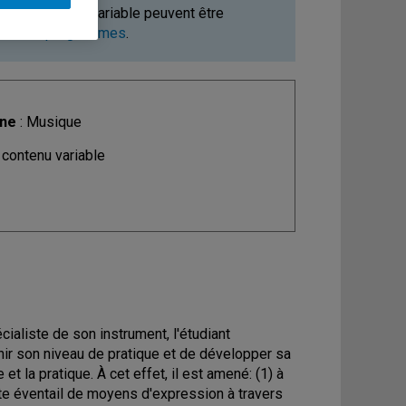
ours à contenu variable peuvent être
ments et programmes
.
ine
: Musique
 contenu variable
ialiste de son instrument, l'étudiant
hir son niveau de pratique et de développer sa
 et la pratique. À cet effet, il est amené: (1) à
aste éventail de moyens d'expression à travers