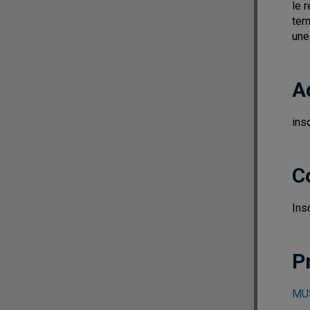
le 
ter
une
A
ins
C
Ins
P
MUS