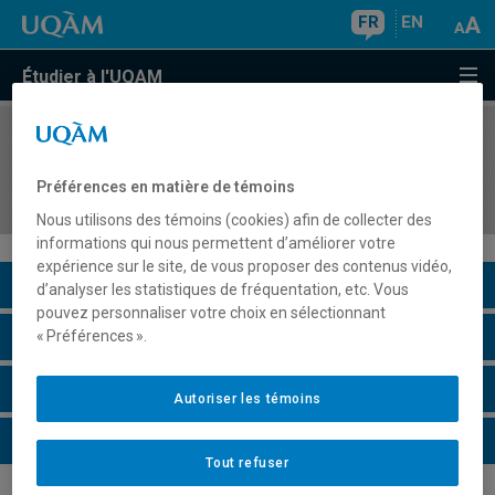
FR
EN
Étudier à l'UQAM
COURS
//
MUS8210
Didactique de l'enseignement collectif de la
Préférences en matière de témoins
guitare
Nous utilisons des témoins (cookies) afin de collecter des
informations qui nous permettent d’améliorer votre
expérience sur le site, de vous proposer des contenus vidéo,
Description du cours
d’analyser les statistiques de fréquentation, etc. Vous
pouvez personnaliser votre choix en sélectionnant
Horaire - Été 2026
« Préférences ».
Horaire - Automne 2026
Autoriser les témoins
Horaire - Hiver 2027
Tout refuser