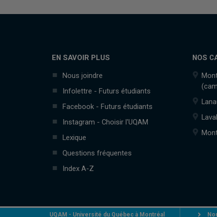
EN SAVOIR PLUS
NOS C
Nous joindre
Mont
(cam
Infolettre - Futurs étudiants
Lana
Facebook - Futurs étudiants
Lava
Instagram - Choisir l'UQAM
Mont
Lexique
Questions fréquentes
Index A-Z
UQAM - Université du Québec à Montréal
Nou