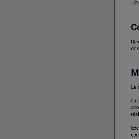
- P
C
Ce 
des
M
Le 
La 
sco
réa
Exc
com