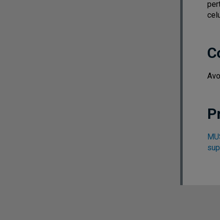
per
cel
C
Avo
P
MUS
sup