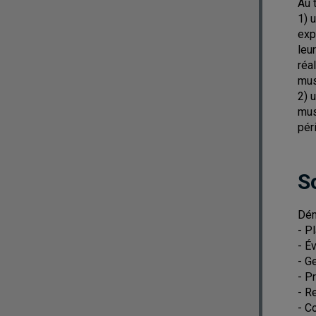
Au 
1) 
exp
leu
réa
mus
2) 
mus
pér
S
Dém
- P
- É
- G
- P
- R
- C