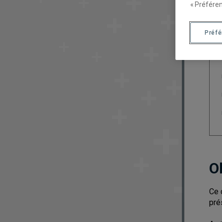
« Préféren
Préf
O
Ce 
pré