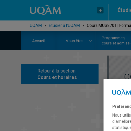
Étudi
UQAM
›
Étudier à l'UQAM
›
Cours MUS8701 | Formati
Programmes,
Accueil
Vous êtes
cours et admiss
Retour à la section
C
Cours et horaires
Préférenc
Nous utili
d’améliore
statistiqu