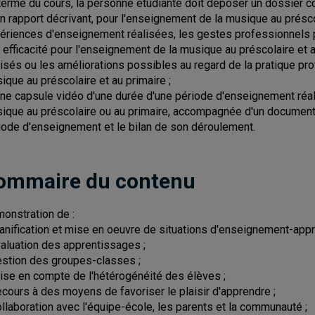
terme du cours, la personne étudiante doit déposer un dossier c
un rapport décrivant, pour l'enseignement de la musique au présco
ériences d'enseignement réalisées, les gestes professionnels
r efficacité pour l'enseignement de la musique au préscolaire et 
lisés ou les améliorations possibles au regard de la pratique pr
ique au préscolaire et au primaire ;
une capsule vidéo d'une durée d'une période d'enseignement réal
ique au préscolaire ou au primaire, accompagnée d'un document e
iode d'enseignement et le bilan de son déroulement.
ommaire du contenu
onstration de :
lanification et mise en oeuvre de situations d'enseignement-appr
valuation des apprentissages ;
estion des groupes-classes ;
rise en compte de l'hétérogénéité des élèves ;
ecours à des moyens de favoriser le plaisir d'apprendre ;
ollaboration avec l'équipe-école, les parents et la communauté ;