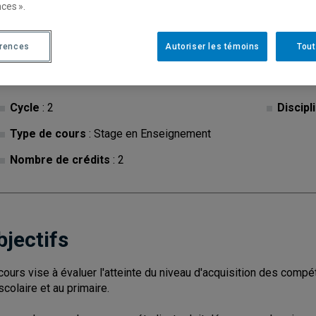
ces ».
érences
Autoriser les témoins
Tout
Ce cours est offert hors programme (CRÉDITS NON CO
Cycle
: 2
Discipl
Type de cours
: Stage en Enseignement
Nombre de crédits
: 2
bjectifs
cours vise à évaluer l'atteinte du niveau d'acquisition des com
scolaire et au primaire.