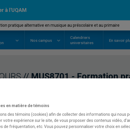
er à l'UQAM
on pratique alternative en musique au préscolaire et au primaire
Calendriers
Nos
campus
En savoir pl
ion
universitaires
OURS
//
MUS8701
-
Formation pra
musique au préscolaire e
es en matière de témoins
Description
Horaire - Été 2026
Horaire
sons des témoins (cookies) afin de collecter des informations qui nous 
r votre expérience sur le site, de vous proposer des contenus vidéo, d’a
es de fréquentation, etc. Vous pouvez personnaliser votre choix en séle