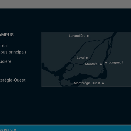
AMPUS
réal
pus principal)
udière
l
érégie-Ouest
s joindre