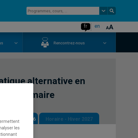
fr
en
us
Rencontrez-nous
tique alternative en
t au primaire
 - Automne 2026
Horaire - Hiver 2027
permettent
nalyser les
ctionnant