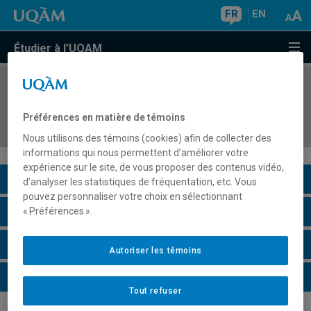
FR
EN
Étudier à l'UQAM
COURS
//
MUS8710
L'interprétation musicale au pré scolaire,
Préférences en matière de témoins
primaire et secondaire
Nous utilisons des témoins (cookies) afin de collecter des
informations qui nous permettent d’améliorer votre
expérience sur le site, de vous proposer des contenus vidéo,
Description du cours
d’analyser les statistiques de fréquentation, etc. Vous
pouvez personnaliser votre choix en sélectionnant
Horaire - Été 2026
« Préférences ».
Horaire - Automne 2026
Autoriser les témoins
Horaire - Hiver 2027
Tout refuser