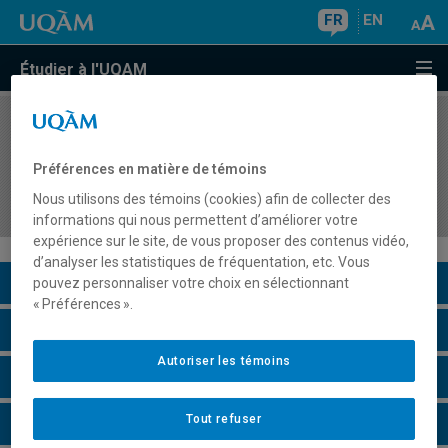
FR
EN
Étudier à l'UQAM
COURS
//
MUS8785
Stage 2 d'enseignement de la musique au
Préférences en matière de témoins
secondaire : transposition didactique et
Nous utilisons des témoins (cookies) afin de collecter des
initiation à la recherche dans l'action
informations qui nous permettent d’améliorer votre
expérience sur le site, de vous proposer des contenus vidéo,
d’analyser les statistiques de fréquentation, etc. Vous
Description du cours
pouvez personnaliser votre choix en sélectionnant
« Préférences ».
Horaire - Été 2026
Autoriser les témoins
Horaire - Automne 2026
Tout refuser
Horaire - Hiver 2027