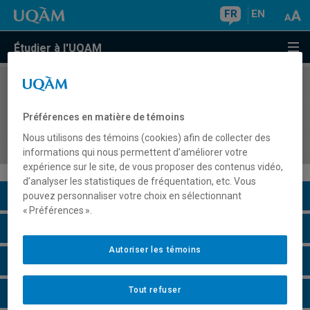
FR
EN
Étudier à l'UQAM
COURS
//
MUS8786
Séminaire et pratique supervisée 2 : réflexion et
Préférences en matière de témoins
analyse de la pratique d'enseignement sous
Nous utilisons des témoins (cookies) afin de collecter des
l'angle de la transposition didactique
informations qui nous permettent d’améliorer votre
expérience sur le site, de vous proposer des contenus vidéo,
d’analyser les statistiques de fréquentation, etc. Vous
Description du cours
pouvez personnaliser votre choix en sélectionnant
« Préférences ».
Horaire - Été 2026
Autoriser les témoins
Horaire - Automne 2026
Tout refuser
Horaire - Hiver 2027