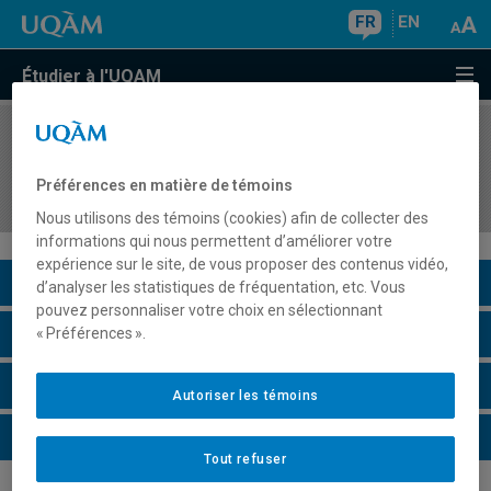
FR
EN
Étudier à l'UQAM
COURS
//
ORH5611
Mandat d'intervention en gestion de la santé et
Préférences en matière de témoins
sécurité du travail
Nous utilisons des témoins (cookies) afin de collecter des
informations qui nous permettent d’améliorer votre
expérience sur le site, de vous proposer des contenus vidéo,
Description du cours
d’analyser les statistiques de fréquentation, etc. Vous
pouvez personnaliser votre choix en sélectionnant
Horaire - Été 2026
« Préférences ».
Horaire - Automne 2026
Autoriser les témoins
Horaire - Hiver 2027
Tout refuser