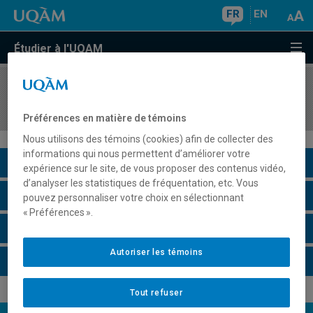
FR
EN
Étudier à l'UQAM
COURS
//
ORH8415
Modélisation et évaluation des interventions
Préférences en matière de témoins
Nous utilisons des témoins (cookies) afin de collecter des
informations qui nous permettent d’améliorer votre
Description du cours
expérience sur le site, de vous proposer des contenus vidéo,
d’analyser les statistiques de fréquentation, etc. Vous
Horaire - Été 2026
pouvez personnaliser votre choix en sélectionnant
« Préférences ».
Horaire - Automne 2026
Autoriser les témoins
Horaire - Hiver 2027
Tout refuser