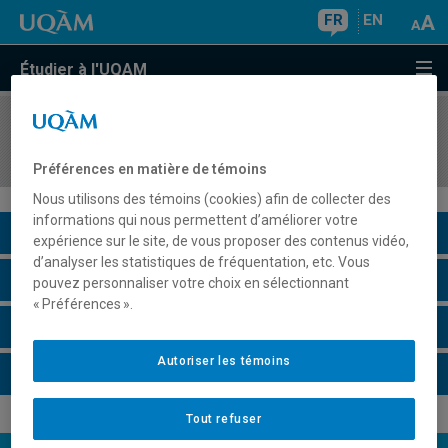
FR
EN
Étudier à l'UQAM
COURS
//
PHI4012
Descartes
Préférences en matière de témoins
Nous utilisons des témoins (cookies) afin de collecter des
informations qui nous permettent d’améliorer votre
Description du cours
expérience sur le site, de vous proposer des contenus vidéo,
d’analyser les statistiques de fréquentation, etc. Vous
Horaire - Été 2026
pouvez personnaliser votre choix en sélectionnant
« Préférences ».
Horaire - Automne 2026
Autoriser les témoins
Horaire - Hiver 2027
Tout refuser