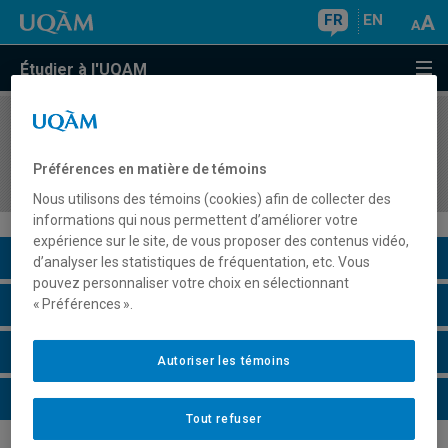
FR
EN
Étudier à l'UQAM
COURS
//
PHI4051
Éthique de l'intelligence artificielle et des
Préférences en matière de témoins
nouvelles technologies de l'information
Nous utilisons des témoins (cookies) afin de collecter des
informations qui nous permettent d’améliorer votre
expérience sur le site, de vous proposer des contenus vidéo,
Description du cours
d’analyser les statistiques de fréquentation, etc. Vous
pouvez personnaliser votre choix en sélectionnant
Horaire - Été 2026
« Préférences ».
Horaire - Automne 2026
Autoriser les témoins
Horaire - Hiver 2027
Tout refuser