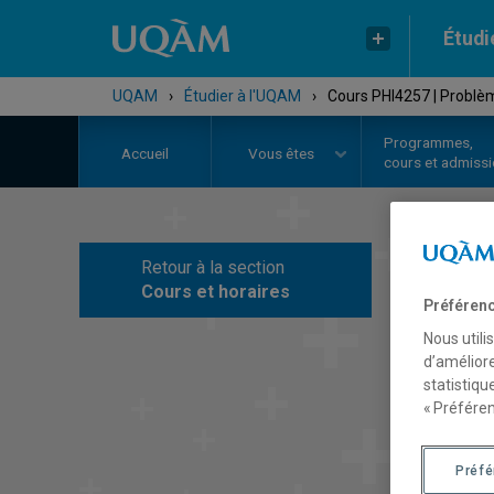
Étudi
UQAM
›
Étudier à l'UQAM
›
Cours PHI4257 | Problè
Programmes,
Accueil
Vous êtes
cours et admiss
Retour à la section
C
Cours et horaires
Préférenc
Nous utili
d’améliore
statistiqu
« Préféren
Préf