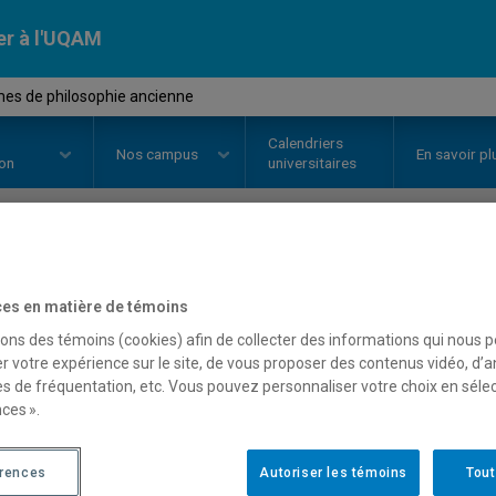
er à l'UQAM
mes de philosophie ancienne
Calendriers
Nos
campus
En savoir pl
ion
universitaires
OURS
//
PHI4257
-
Problèmes de 
es en matière de témoins
sons des témoins (cookies) afin de collecter des informations qui nous 
r votre expérience sur le site, de vous proposer des contenus vidéo, d’a
Description
Horaire - Été 2026
Horaire
es de fréquentation, etc. Vous pouvez personnaliser votre choix en séle
ces ».
érences
Autoriser les témoins
Tout