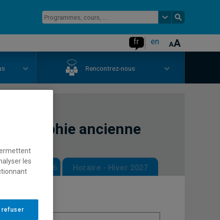
fr
en
us
Rencontrez-nous
philosophie ancienne
permettent
nalyser les
 - Automne 2026
Horaire - Hiver 2027
ctionnant
 refuser