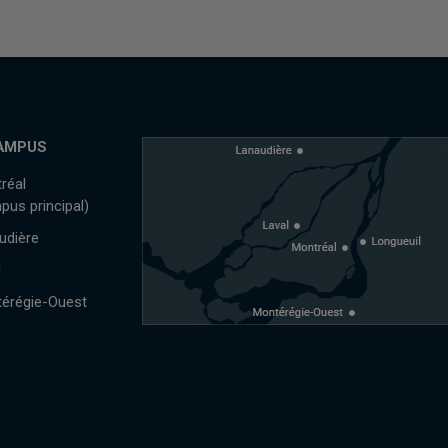
AMPUS
réal
pus principal)
udière
l
érégie-Ouest