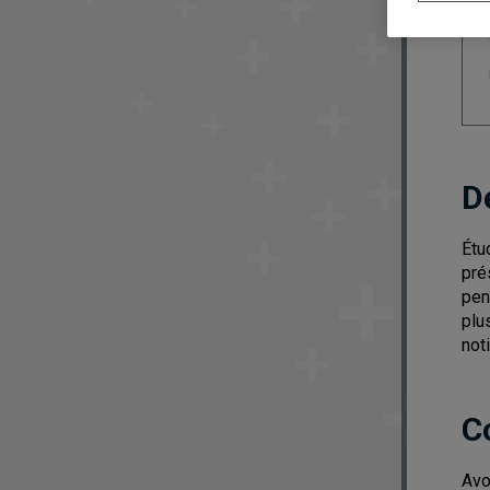
D
Étu
pré
pen
plu
not
C
Avo