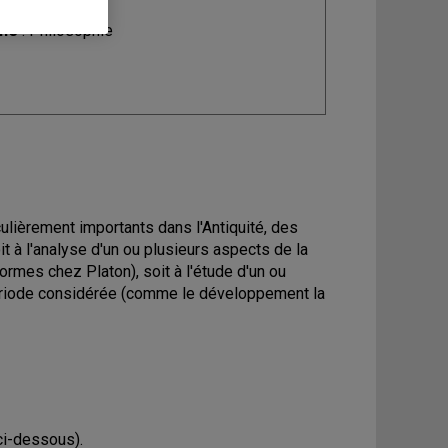
ine
: Philosophie
lièrement importants dans l'Antiquité, des
t à l'analyse d'un ou plusieurs aspects de la
ormes chez Platon), soit à l'étude d'un ou
ériode considérée (comme le développement la
ci-dessous).