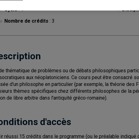
Cycle
: 1
Discipl
Nombre de crédits
: 3
escription
de thématique de problèmes ou de débats philosophiques particu
socratiques aux néoplatoniciens. Ce cours peut être consacré soi
sée d'un philosophe en particulier (par exemple, la théorie des F
sieurs thèmes spécifiques chez différents philosophes de la p
ion de libre arbitre dans l'antiquité gréco-romaine).
onditions d'accès
ir réussi 15 crédits dans le programme (ou le préalable indiqué 