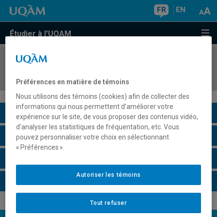
FR
EN
Étudier à l'UQAM
COURS
//
PHI4348
Philosophie de l'esprit
Préférences en matière de témoins
Nous utilisons des témoins (cookies) afin de collecter des
informations qui nous permettent d’améliorer votre
Description du cours
expérience sur le site, de vous proposer des contenus vidéo,
d’analyser les statistiques de fréquentation, etc. Vous
Horaire - Été 2026
pouvez personnaliser votre choix en sélectionnant
« Préférences ».
Horaire - Automne 2026
Autoriser les témoins
Horaire - Hiver 2027
Tout refuser