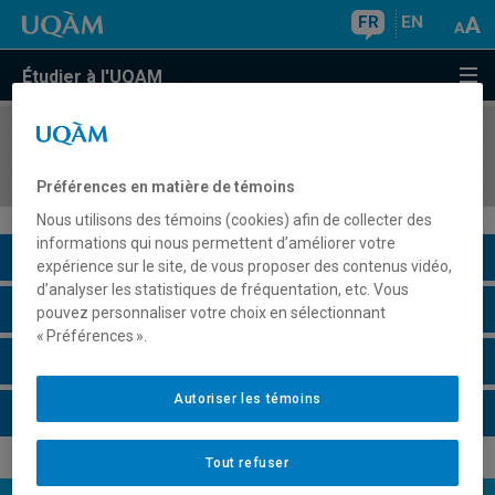
FR
EN
Étudier à l'UQAM
COURS
//
PHI5010
Atelier de recherche
Préférences en matière de témoins
Nous utilisons des témoins (cookies) afin de collecter des
informations qui nous permettent d’améliorer votre
Description du cours
expérience sur le site, de vous proposer des contenus vidéo,
d’analyser les statistiques de fréquentation, etc. Vous
Horaire - Été 2026
pouvez personnaliser votre choix en sélectionnant
« Préférences ».
Horaire - Automne 2026
Autoriser les témoins
Horaire - Hiver 2027
Tout refuser