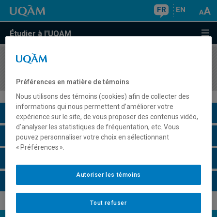
FR
EN
Étudier à l'UQAM
COURS
//
PHI5059
Philosophie du droit
Préférences en matière de témoins
Nous utilisons des témoins (cookies) afin de collecter des
informations qui nous permettent d’améliorer votre
Description du cours
expérience sur le site, de vous proposer des contenus vidéo,
d’analyser les statistiques de fréquentation, etc. Vous
Horaire - Été 2026
pouvez personnaliser votre choix en sélectionnant
« Préférences ».
Horaire - Automne 2026
Autoriser les témoins
Horaire - Hiver 2027
Tout refuser