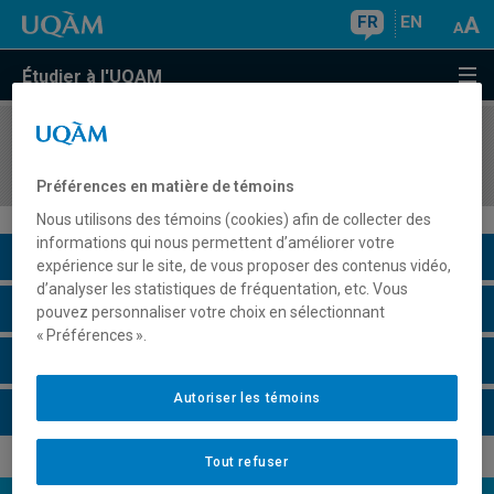
FR
EN
Étudier à l'UQAM
COURS
//
PHI8212
La mort: approches philosophiques
Préférences en matière de témoins
Nous utilisons des témoins (cookies) afin de collecter des
informations qui nous permettent d’améliorer votre
Description du cours
expérience sur le site, de vous proposer des contenus vidéo,
d’analyser les statistiques de fréquentation, etc. Vous
Horaire - Été 2026
pouvez personnaliser votre choix en sélectionnant
« Préférences ».
Horaire - Automne 2026
Autoriser les témoins
Horaire - Hiver 2027
Tout refuser