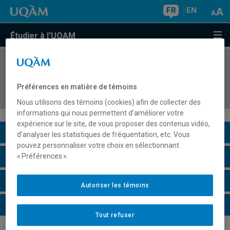
FR
EN
Étudier à l'UQAM
COURS
//
PHI9018
Séminaire de recherche en philosophie de la
Préférences en matière de témoins
culture
Nous utilisons des témoins (cookies) afin de collecter des
informations qui nous permettent d’améliorer votre
expérience sur le site, de vous proposer des contenus vidéo,
Description du cours
d’analyser les statistiques de fréquentation, etc. Vous
pouvez personnaliser votre choix en sélectionnant
Horaire - Été 2026
« Préférences ».
Horaire - Automne 2026
Autoriser les témoins
Horaire - Hiver 2027
Tout refuser